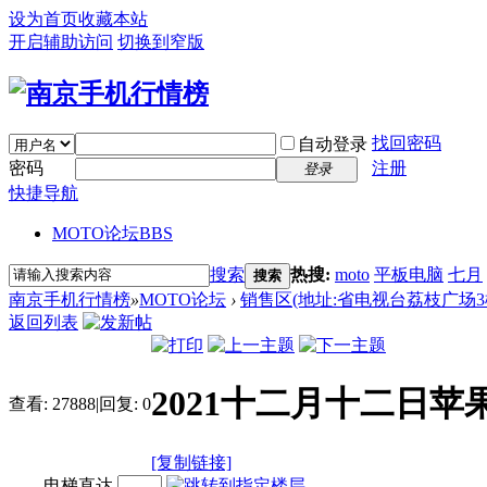
设为首页
收藏本站
开启辅助访问
切换到窄版
找回密码
自动登录
密码
注册
登录
快捷导航
MOTO论坛
BBS
搜索
热搜:
moto
平板电脑
七月
搜索
南京手机行情榜
»
MOTO论坛
›
销售区(地址:省电视台荔枝广场3楼 电话:
返回列表
2021十二月十二日苹
查看:
27888
|
回复:
0
[复制链接]
电梯直达