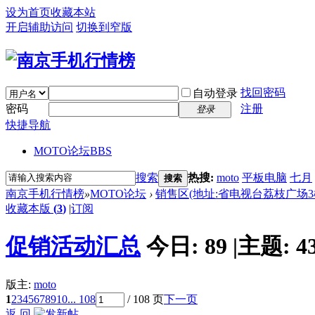
设为首页
收藏本站
开启辅助访问
切换到窄版
找回密码
自动登录
密码
注册
登录
快捷导航
MOTO论坛
BBS
搜索
热搜:
moto
平板电脑
七月
搜索
南京手机行情榜
»
MOTO论坛
›
销售区(地址:省电视台荔枝广场3楼 电话:
收藏本版
(
3
)
|
订阅
促销活动汇总
今日:
89
|
主题:
4
版主:
moto
1
2
3
4
5
6
7
8
9
10
... 108
/ 108 页
下一页
返 回