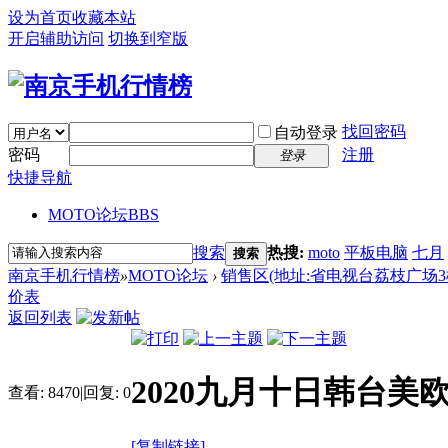
设为首页
收藏本站
开启辅助访问
切换到窄版
找回密码
自动登录
密码
注册
登录
快捷导航
MOTO论坛
BBS
搜索
热搜:
moto
平板电脑
七月
搜索
南京手机行情榜
»
MOTO论坛
›
销售区(地址:省电视台荔枝广场3楼 电话:
价表
返回列表
2020九月十日韩台美
查看:
8470
|
回复:
0
[复制链接]