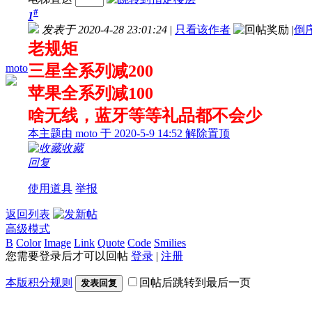
#
1
发表于 2020-4-28 23:01:24
|
只看该作者
|
倒
老规矩
moto
三星全系列减200
苹果全系列减100
啥无线，蓝牙等等礼品都不会少
本主题由 moto 于 2020-5-9 14:52 解除置顶
收藏
回复
使用道具
举报
返回列表
高级模式
B
Color
Image
Link
Quote
Code
Smilies
您需要登录后才可以回帖
登录
|
注册
本版积分规则
回帖后跳转到最后一页
发表回复