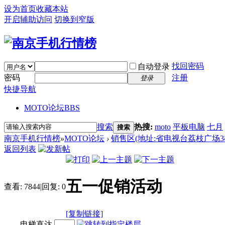
设为首页
收藏本站
开启辅助访问
切换到窄版
找回密码
自动登录
密码
注册
登录
快捷导航
MOTO论坛
BBS
搜索
热搜:
moto
平板电脑
七月
搜索
南京手机行情榜
»
MOTO论坛
›
销售区(地址:省电视台荔枝广场3楼 电话:
返回列表
五一促销活动
查看:
7844
|
回复:
0
[复制链接]
电梯直达